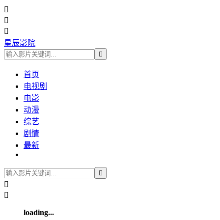



星辰影院

首页
电视剧
电影
动漫
综艺
剧情
最新



loading...