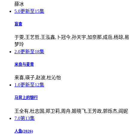
薛冰
5.0
更新至15集
盲盒
于雯,王艺哲,王泓鑫,卜冠今,孙天宇,加奈那,成岳,杨琼,易
梦玲
2.0
更新至18集
米良与麦青
来喜,瑛子,赵波,杜沁怡
1.0
更新至12集
马背上的银行
王全有,杜志国,郑卫莉,周舟,姬晓飞,王芳政,郭烁杰,阎妮
7.0
第13集
人鱼(2026)