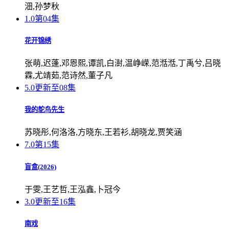
沺,孙梦秋
1.0
第04集
花开锦绣
张萌,迟蓬,邓恩熙,谭凯,白澍,温峥嵘,范湉湉,丁禹兮,吕晓
霖,尤靖茹,范诗然,董子凡
5.0
更新至08集
我的鸵鸟先生
苏晓彤,何洛洛,方晓东,王若衫,胡晓龙,贾笑涵
7.0
第15集
盲盒(2026)
于雯,王艺哲,王泓鑫,卜冠今
3.0
更新至16集
南戏