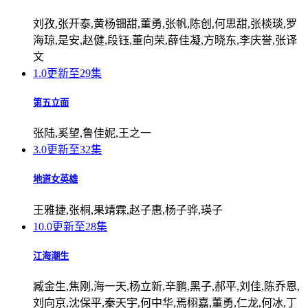
刘孜,张开泰,黄杨钿甜,董勇,张帆,陈创,何思甜,张棪琰,罗
海琼,是安,赵健,段钰,董向荣,薛佳凝,方晓东,李庆誉,张译
文
1.0
更新至29集
第五立面
张陆,奚望,鲁佳妮,王之一
3.0
更新至32集
地道女英雄
王雅捷,张桐,果靖霖,赵子惠,杨子骅,瑛子
10.0
更新至28集
江海潮生
臧金生,焦刚,海一天,杨立新,辛鹏,黑子,郝平,刘佳,陈乔恩,
刘向京,沈保平,秦天宇,何中华,焉栩嘉,董勇,仁龙,何冰,丁