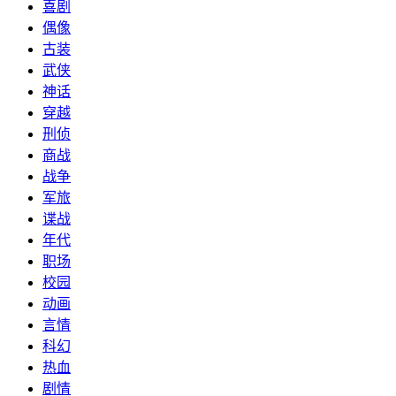
喜剧
偶像
古装
武侠
神话
穿越
刑侦
商战
战争
军旅
谍战
年代
职场
校园
动画
言情
科幻
热血
剧情