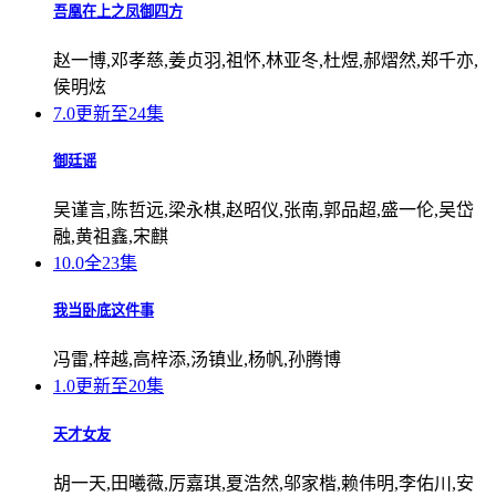
吾凰在上之凤御四方
赵一博,邓孝慈,姜贞羽,祖怀,林亚冬,杜煜,郝熠然,郑千亦,
侯明炫
7.0
更新至24集
御廷谣
吴谨言,陈哲远,梁永棋,赵昭仪,张南,郭品超,盛一伦,吴岱
融,黄祖鑫,宋麒
10.0
全23集
我当卧底这件事
冯雷,梓越,高梓添,汤镇业,杨帆,孙腾博
1.0
更新至20集
天才女友
胡一天,田曦薇,厉嘉琪,夏浩然,邬家楷,赖伟明,李佑川,安