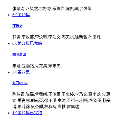
张景昀,赵奂然,吉舒亦,宗峰岩,陈凯洲,余逸蕾
6.0
第19集
夜语记
鹤男,李牧芸,李汶翰,李泊文,郭天祺,徐新驰,孙思凡
6.0
第21集已完结
幽宅奇谭
朱娅,应灏铭,肖东昊,宋未央
2.0
第22集
九门(2026)
陈伟霆,陈瑶,曾舜晞,王茂蕾,王奕婷,李乃文,释小龙,应灏
铭,季肖冰,胡耘豪,徐正溪,章涛,王祖一,刘畅,杨钧丞,杨昊
博,陈鸿锦,吴圣麒,林秋楠,扈帷,雷丰瑞
1.0
第12集已完结