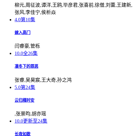
柳元,周征波,谭洋,王鸥,毕彦君,张喜前,徐僧,刘蕾,王建新,
张风,李佳宁,侯析焱
4.0
第10集
嫁入高门
闫睿豪,管栎
10.0
全26集
凛冬下的罪恶
张睿,吴昊宸,王大奇,孙之鸿
5.0
第24集
云归槿时安
,张景昀,胡亦瑶
10.0
更新至24集
长夜如歌