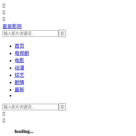



星辰影院

首页
电视剧
电影
动漫
综艺
剧情
最新



loading...