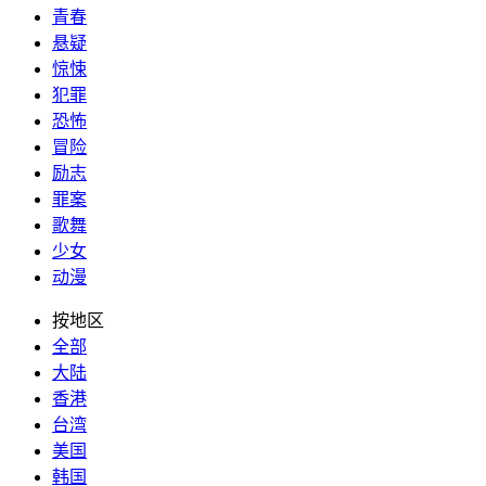
青春
悬疑
惊悚
犯罪
恐怖
冒险
励志
罪案
歌舞
少女
动漫
按地区
全部
大陆
香港
台湾
美国
韩国