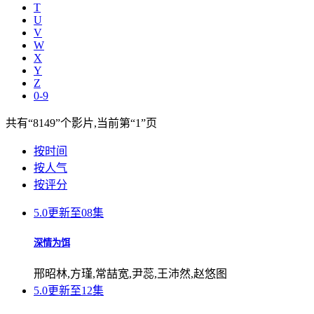
T
U
V
W
X
Y
Z
0-9
共有
“8149”
个影片,当前第
“1”
页
按时间
按人气
按评分
5.0
更新至08集
深情为饵
邢昭林,方瑾,常喆宽,尹蕊,王沛然,赵悠图
5.0
更新至12集