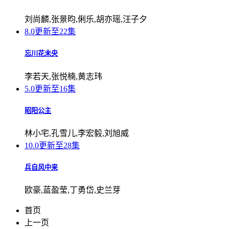
刘尚麟,张景昀,俐乐,胡亦瑶,汪子夕
8.0
更新至22集
忘川花未央
李若天,张悦楠,黄志玮
5.0
更新至16集
昭阳公主
林小宅,孔雪儿,李宏毅,刘旭威
10.0
更新至28集
兵自风中来
欧豪,蓝盈莹,丁勇岱,史兰芽
首页
上一页