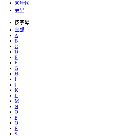
80年代
更早
按字母
全部
A
B
C
D
E
F
G
H
I
J
K
L
M
N
O
P
Q
R
S