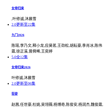
女帝归来
,叶修诚,沐晨雪
2.0
更新至22集
九门2026
陈瑶,李乃文,释小龙,应昊茗,王劲松,胡耘豪,季肖冰,陈伟
霆,徐正溪,曾舜晞,王奕婷
5.0
全12集
女帝归来2026
叶修诚,沐晨雪
2.0
更新至06集
狂徒
赵茜,任世豪,杜姚,吴翎薇,杨博奇,陈俊安,杨润杰,魏俊霆,