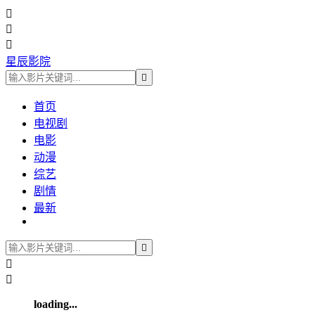



星辰影院

首页
电视剧
电影
动漫
综艺
剧情
最新



loading...