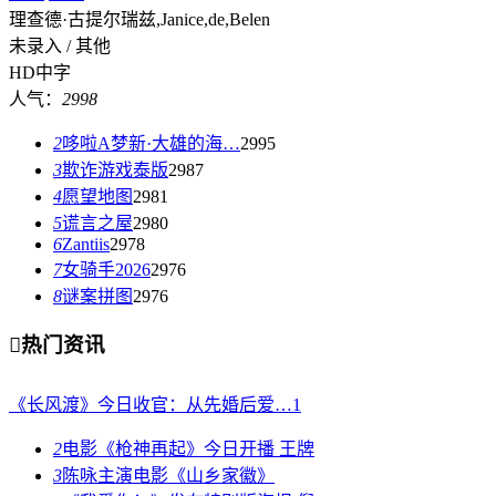
理查德·古提尔瑞兹,Janice,de,Belen
未录入 / 其他
HD中字
人气：
2998
2
哆啦A梦新·大雄的海…
2995
3
欺诈游戏泰版
2987
4
愿望地图
2981
5
谎言之屋
2980
6
Zantiis
2978
7
女骑手2026
2976
8
谜案拼图
2976

热门资讯
《长风渡》今日收官：从先婚后爱…
1
2
电影《枪神再起》今日开播 王牌
3
陈咏主演电影《山乡家徽》