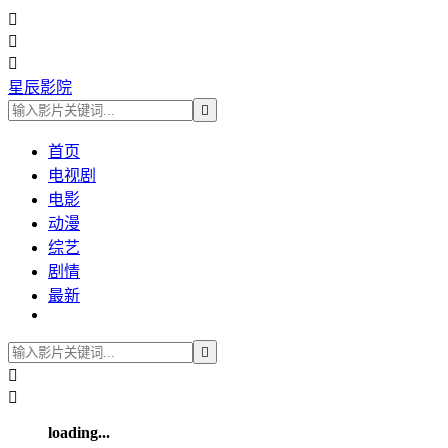



星辰影院

首页
电视剧
电影
动漫
综艺
剧情
最新



loading...