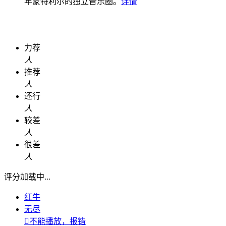
年蒙特利尔的独立音乐圈。
详情
力荐
人
推荐
人
还行
人
较差
人
很差
人
评分加载中...
红牛
无尽

不能播放，报错