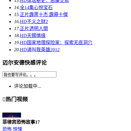
13.
HD
体坛秘史：恶魔交易
14.
全14集
心悦宝石
15.
正片
霹雳十杰 霹靂十傑
16.
HD
不义之财2
17.
正片
透明人間
18.
HD
天赐情缘
19.
HD
国家地理探险家：探索无底洞穴
20.
HD
请叫我英雄2012
迈尔安德快感评论
评论加载中...

热门视频
HD中字
1
菲律宾恐怖故事17
恐怖
惊悚