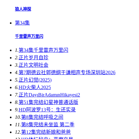
狼人神探
第34集
千里雷声万里闪
1.
第34集
千里雷声万里闪
2.
正片
岁月自珍
3.
正片
文明社会
4.
第7期
德云社郭德纲于谦相声专场深圳站2026
5.
正片
幻觉(2025)
6.
HD
火柴人2025
7.
正片
DayıBirAdamınHikayesi2
8.
第51集完结
幻星神普通话版
9.
HD
阿波罗13号：生还实录
10.
第8集完结
呼吸之间
11.
第8集完结
未坐监 第二季
12.
第12集完结
新娘和爸爸