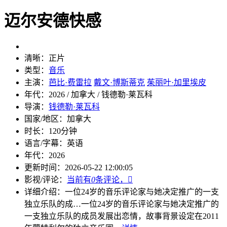
迈尔安德快感
清晰：
正片
类型：
音乐
主演：
芭比·费雷拉
戴文·博斯蒂克
茱丽叶·加里埃皮
年代：
2026 / 加拿大 / 钱德勒·莱瓦科
导演：
钱德勒·莱瓦科
国家/地区：
加拿大
时长：
120分钟
语言/字幕：
英语
年代：
2026
更新时间：
2026-05-22 12:00:05
影视/评论：
当前有
0
条评论，

详细介绍：
一位24岁的音乐评论家与她决定推广的一支
独立乐队的成…
一位24岁的音乐评论家与她决定推广的
一支独立乐队的成员发展出恋情，故事背景设定在2011