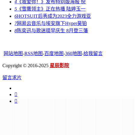
4
《我爱你！》发布特别版海报 倪
5
《雪鹰领主》正在热播 陆婷玉一
6
HOTSUIT后秀成为2023全力游戏亚
7
网易云音乐与埃安旗下Hyper昊铂
8
陈奕迅与歌迷提早庆生 8月登三藩
网站地图
-
RSS地图
-
百度地图
-
360地图
-
给我留言
Copyright © 2016-2025
星辰影院
留言求片

