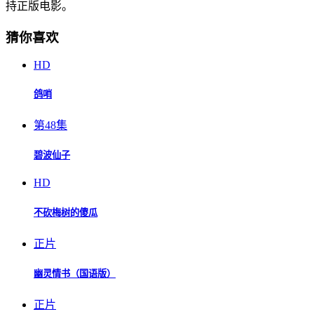
持正版电影。
猜你喜欢
HD
鸽哨
第48集
碧波仙子
HD
不砍梅树的傻瓜
正片
幽灵情书（国语版）
正片