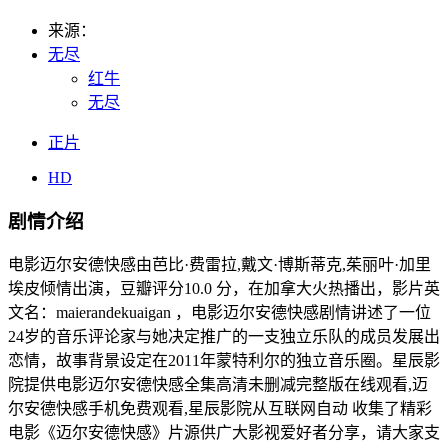
来源：
无尽
红牛
无尽
正片
HD
剧情介绍
电影迈尔安德快感由芭比·费雷拉,戴文·博斯蒂克,茱丽叶·加里
埃皮倾情出演，豆瓣评分10.0 分，在加拿大火热播出，影片英
文名：maierandekuaigan ，电影迈尔安德快感剧情讲述了一位
24岁的音乐评论家与她决定推广的一支独立乐队的成员发展出
恋情，故事背景设定在2011年蒙特利尔的独立音乐圈。星辰影
院提供电影迈尔安德快感全集高清未删减完整版在线观看,迈
尔安德快感手机免费观看,星辰影院从互联网自动 收集了精彩
电影《迈尔安德快感》片源供广大影视爱好者分享，请大家支