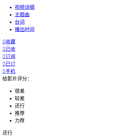
视频
详细
主题曲
台词
播出
时间

收藏

已收

订阅

已订

手机
给影片评分：
很差
较差
还行
推荐
力荐
还行